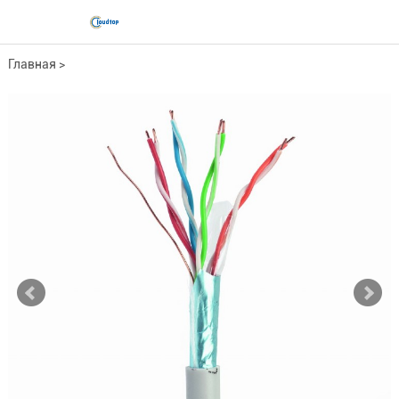
Главная
>
Серия медных кабелей
>
Инженерный сетевой кабель
>
КАТ.5е