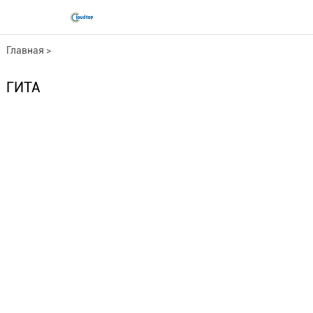
Главная
>
Оптоволоконный кабель
>
ГИТА
Наружное оптическое волокно
>
ГИТА