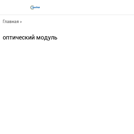
Главная
>
Сетевое оборудование
>
оптический модуль
оптический модуль...