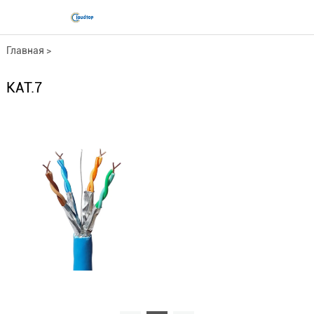
Главная
>
Серия медных кабелей
>
КАТ.7
Инженерный сетевой кабель
>
КАТ.7