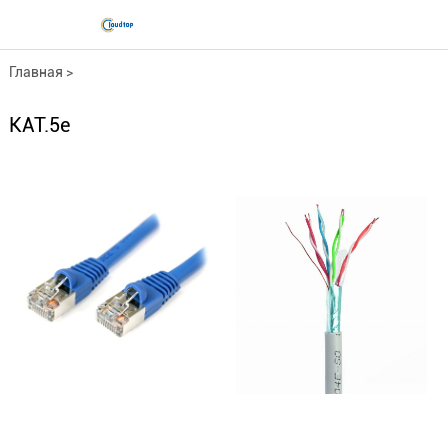
Главная
>
Серия медных кабелей
>
КАТ.5е
Инженерный сетевой кабель
>
КАТ.5е