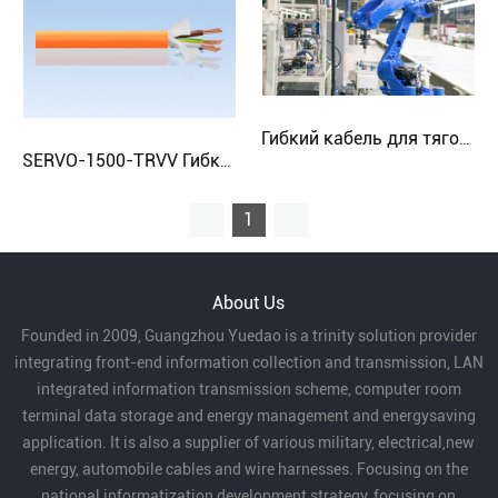
Гибкий кабель для тяговой цепи ROBOT-TRVV | Маслостойкий кабель для манипулятора робота | Кабель Cloudtop
SERVO-1500-TRVV Гибкий сервокабель | Срок службы 15 м циклов | Кабель Cloudtop
1
About Us
Founded in 2009, Guangzhou Yuedao is a trinity solution provider
integrating front-end information collection and transmission, LAN
integrated information transmission scheme, computer room
terminal data storage and energy management and energysaving
application. It is also a supplier of various military, electrical,new
energy, automobile cables and wire harnesses. Focusing on the
national informatization development strategy, focusing on