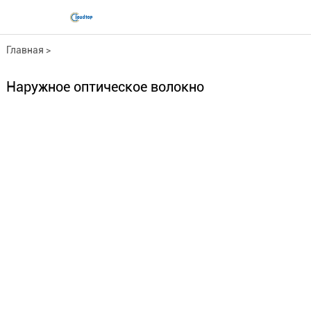
Главная
>
Оптоволоконный кабель
>
Наружное оптическое волокно
Наружное оптическое волок...