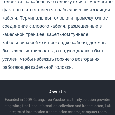
головкой: на кабельную головку влияет множество
факторов, что является слабым звеном изоляции
кабеля. Терминальная головка и промежуточное
соединение силового кабеля, размещенные в
кабельной траншее, кабельном туннеле,
кабельной коробке и прокладке кабеля, должны
быть зарегистрированы, а надзор должен быть
усилен, чтобы избежать горячего возгорания
работающей кабельной головки.
About Us
Founded in 2009, Guangzhou Yuedao is a trinity solution provider
integrating front-end information collection and transmission, LAN
integrated information transmission scheme, computer room