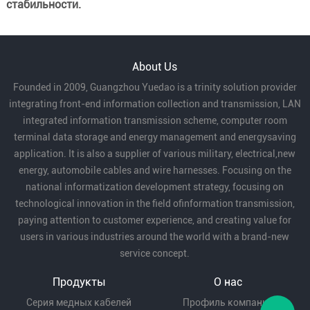
стабильности.
About Us
Founded in 2009, Guangzhou Yuedao is a trinity solution provider
integrating front-end information collection and transmission, LAN
integrated information transmission scheme, computer room
terminal data storage and energy management and energysaving
application. It is also a supplier of various military, electrical,new
energy, automobile cables and wire harnesses. Focusing on the
national informatization development strategy, focusing on
technological innovation in the field ofinformation transmission,
paying attention to customer experience, and creating value for
users in various industries around the world with a brand-new
service concept.
Продукты
О нас
Серия медных кабелей
Профиль компании