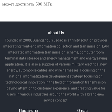
может достигать 500 МГц.
About Us
Founded in 2009, Guangzhou Yuedao is a trinity solution provider
integrating front-end information collection and transmission, LAN
integrated information transmission scheme, computer room
terminal data storage and energy management and energysaving
application. It is also a supplier of various military, electrical,new
energy, automobile cables and wire harnesses. Focusing on the
national informatization development strategy, focusing on
technological innovation in the field ofinformation transmission,
paying attention to customer experience, and creating value for
users in various industries around the world with a brand-new
service concept.
Продукты
О нас