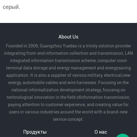
серый.
About Us
Founded in 2009, Guangzhou Yuedao is a trinity solution provider
integrating front-end information collection and transmission, LAN
integrated information transmission scheme, computer room
terminal data storage and energy management and energysaving
application. It is also a supplier of various military, electrical,new
energy, automobile cables and wire harnesses. Focusing on the
national informatization development strategy, focusing on
technological innovation in the field ofinformation transmission,
paying attention to customer experience, and creating value for
users in various industries around the world with a brand-new
service concept.
Продукты
О нас