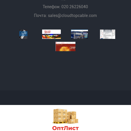
Телефон: 020 26226040
Почта:
sales@cloudtopcable.com