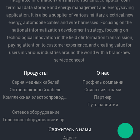
integrated information transmission scheme, computer room
terminal data storage and energy management and energysaving
application. It is also a supplier of various military, electrical,new
energy, automobile cables and wire harnesses. Focusing on the
national informatization development strategy, focusing on
technological innovation in the field ofinformation transmission,
paying attention to customer experience, and creating value for
users in various industries around the world with a brand-new
service concept.
Продукты
О нас
Серия медных кабелей
Профиль компании
Оптоволоконный кабель
Связаться с нами
Комплексная электропроводка
Партнер
Путь развития
Сетевое оборудование
Голосовое оборудование и проводка
Свяжитесь с нами
Адрес: