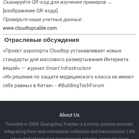
Сканируйте QR-код для изучения примеров
→
[изображение QR-кода]
Проверьте наши учетные данные
:
www.cloudtopcable.com
️
Отраслевые обсуждения
«Проект аэропорта Cloudtop устанавливает новые
стандарты для массового развертывания Интернета
вещей» —
журнал Smart Infrastructure
«Их решения по защите медицинского класса не имеют
себе равных в Китае» - #BuildingTechForum
About Us
Founded in 2009, Guangzhou Yuedao is a trinity solution provider
integrating front-end information collection and transmission, LAN