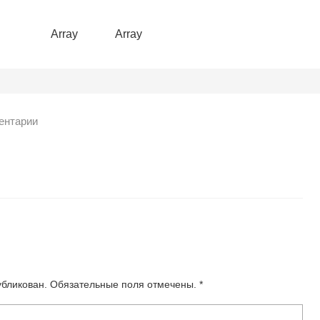
Array
Array
ентарии
убликован. Обязательные поля отмечены. *