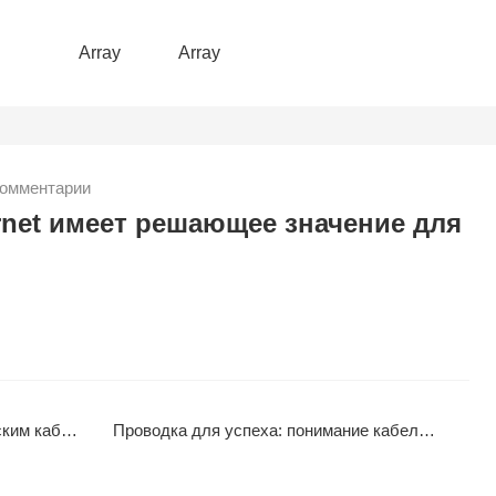
Array
Array
омментарии
rnet имеет решающее значение для
 кабелем
Проводка для успеха: понимание кабелей Ethernet