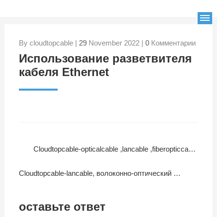
By cloudtopcable |
29
November 2022 |
0
Комментарии
Использование разветвителя
кабеля Ethernet
Cloudtopcable-opticalcable ,lancable ,fiberopticcable видео о продукции
Cloudtopcable-lancable, волоконно-оптический кабель, оптический кабель видео о продукции
оставьте ответ