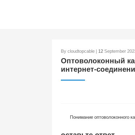
By cloudtopcable |
12
September 202
Оптоволоконный каб
интернет-соединен
Понимание оптоволоконного кабеля для использования
оставьте ответ