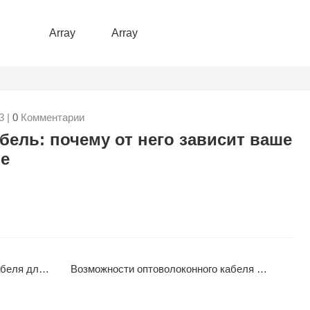
Array
Array
3 |
0
Комментарии
ель: почему от него зависит ваше
ие
 вне помещений
Возможности оптоволоконного кабеля для наружного применения