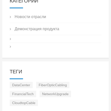
КАТЕГОРИИ
Новости отрасли
Демонстрация продукта
ТЕГИ
DataCenter
FiberOpticCabling
FinancialTech
NetworkUpgrade
CloudtopCable